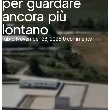
per guardare
ancora più
lontano
fabio
·
November 28, 2025
·
0 comments