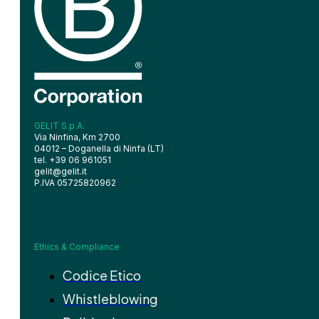
GELIT S.p.A.
Via Ninfina, Km 2700
04012 – Doganella di Ninfa (LT)
tel. +39 06 961051
gelit@gelit.it
P.IVA 05725820962
Ethics & Compliance
Codice Etico
Whistleblowing