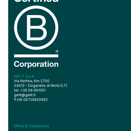
GELIT S.p.A.
Via Ninfina, Km 2700
04012 – Doganella di Ninfa (LT)
tel. +39 06 961051
gelit@gelit.it
P.IVA 05725820962
Ethics & Compliance