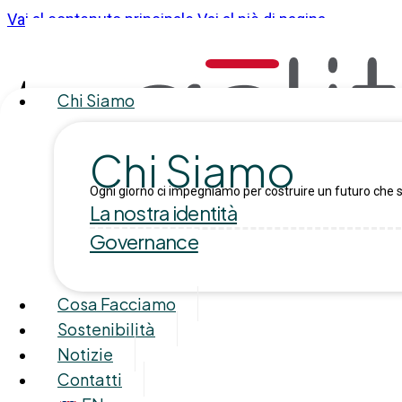
Vai al contenuto principale
Vai al piè di pagina
Autore:
fabio
Chi Siamo
Chi Siamo
Ogni giorno ci impegniamo per costruire un futuro che s
La nostra identità
Governance
Cosa Facciamo
Sostenibilità
Notizie
Contatti