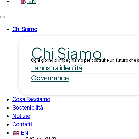
EN
Chi Siamo
Chi Siamo
Ogni giorno ci impegniamo per costruire un futuro che s
La nostra identità
Governance
Cosa Facciamo
Sostenibilità
Notizie
Gelit Professional amplia la gamma con
Contatti
EN
Luglio 23, 2026