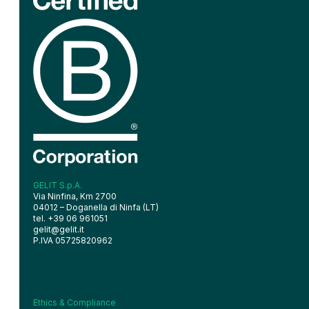
GELIT S.p.A.
Via Ninfina, Km 2700
04012 – Doganella di Ninfa (LT)
tel. +39 06 961051
gelit@gelit.it
P.IVA 05725820962
Ethics & Compliance